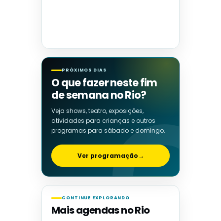
PRÓXIMOS DIAS
O que fazer neste fim
de semana no Rio?
Veja shows, teatro, exposições,
atividades para crianças e outros
programas para sábado e domingo.
Ver programação
→
CONTINUE EXPLORANDO
Mais agendas no Rio