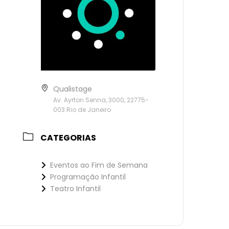
Qualistage
Av. Ayrton Senna, 3000, 22775-
003 Rio de Janeiro
CATEGORIAS
Eventos ao Fim de Semana
Programação Infantil
Teatro Infantil