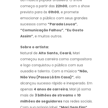
começa a partir das
22h00
, com o show
previsto para às
01h00
, e promete
emocionar o público com seus grandes
sucessos como
“Parada Louca”
,
“Comunicação Falhou”
,
“Eu Gosto
Assim”
, e muitos outros.
Sobre o artista:
Natural de
Alto Santo, Ceará
, Mari
começou sua carreira como compositora
e logo conquistou o público com sua
ousadia e talento. Com a música
“Não,
Não Vou (Passa Lá Em Casa)”
, ela
alcançou sucesso rápido e inesperado. Em
apenas
4 anos de carreira
, Mari já soma
mais de
3 bilhões de streams
e
10
milhões de seguidores
nas redes sociais.
Com sua própria label,
“Mari Sem Fim”
,