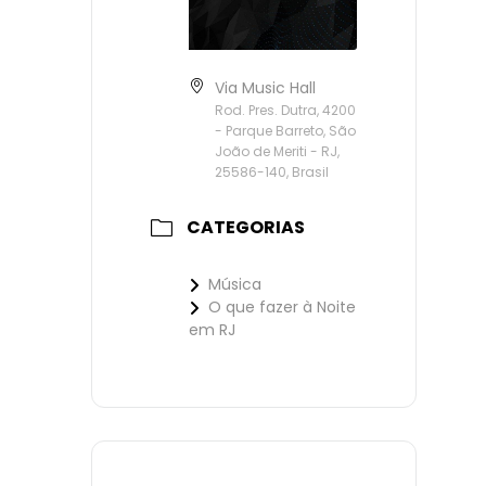
Via Music Hall
Rod. Pres. Dutra, 4200
- Parque Barreto, São
João de Meriti - RJ,
25586-140, Brasil
CATEGORIAS
Música
O que fazer à Noite
em RJ