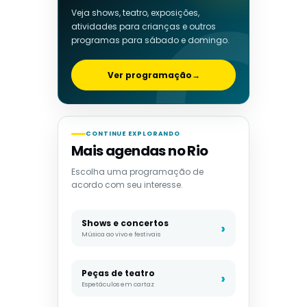
Veja shows, teatro, exposições,
atividades para crianças e outros
programas para sábado e domingo.
Ver programação
→
CONTINUE EXPLORANDO
Mais agendas no Rio
Escolha uma programação de
acordo com seu interesse.
Shows e concertos
Música ao vivo e festivais
Peças de teatro
Espetáculos em cartaz