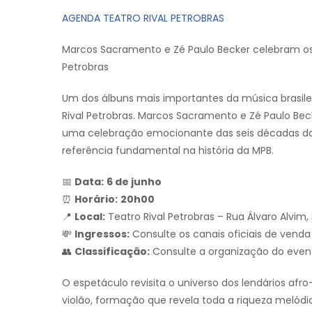
AGENDA TEATRO RIVAL PETROBRAS
Marcos Sacramento e Zé Paulo Becker celebram os 
Petrobras
Um dos álbuns mais importantes da música brasi
Rival Petrobras. Marcos Sacramento e Zé Paulo Be
uma celebração emocionante das seis décadas da o
referência fundamental na história da MPB.
📅
Data:
6 de junho
⏰
Horário:
20h00
📍
Local:
Teatro Rival Petrobras – Rua Álvaro Alvim, 
💸
Ingressos:
Consulte os canais oficiais de venda 
👥
Classificação:
Consulte a organização do even
O espetáculo revisita o universo dos lendários a
violão, formação que revela toda a riqueza melódic