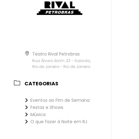
Teatro Rival Petrobras
Rua Álvaro Alvim ,33 - Subsolo,
Rio de Janeiro - Rio de Janeiro
CATEGORIAS
Eventos ao Fim de Semana
Festas e Shows
Música
O que fazer à Noite em RJ