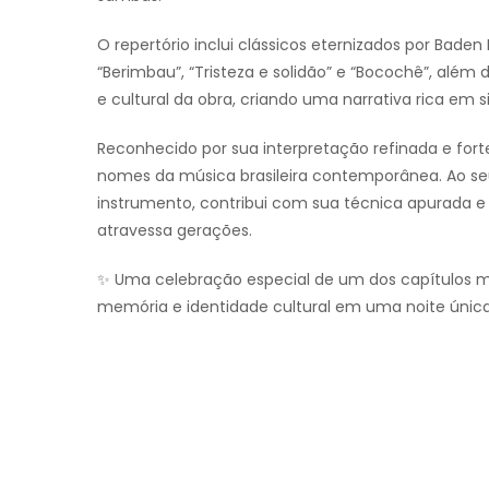
O repertório inclui clássicos eternizados por Bade
“Berimbau”, “Tristeza e solidão” e “Bocochê”, alé
e cultural da obra, criando uma narrativa rica em 
Reconhecido por sua interpretação refinada e fo
nomes da música brasileira contemporânea. Ao seu l
instrumento, contribui com sua técnica apurada e s
atravessa gerações.
✨ Uma celebração especial de um dos capítulos mai
memória e identidade cultural em uma noite única