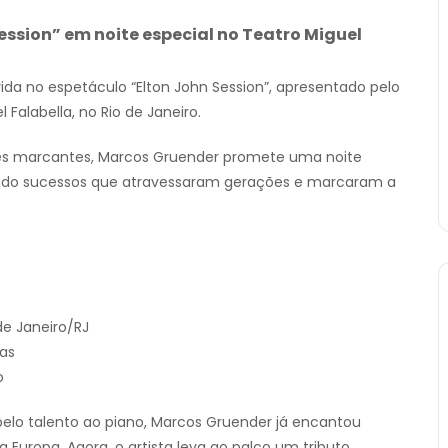
ssion” em noite especial no Teatro Miguel
a no espetáculo “Elton John Session”, apresentado pelo
l Falabella
, no Rio de Janeiro.
s marcantes, Marcos Gruender promete uma noite
itando sucessos que atravessaram gerações e marcaram a
e Janeiro/RJ
das
o
pelo talento ao piano, Marcos Gruender já encantou
 Europa. Agora, o artista leva ao palco um tributo