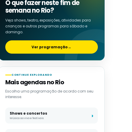
O que fazer neste fim de
semana no Rio?
Veja shows, teatro, exposições, atividades para
crianças e outros programas para sábado e
domingo.
Ver programação
→
CONTINUE EXPLORANDO
Mais agendas no Rio
Escolha uma programação de acordo com seu
interesse.
Shows e concertos
Música ao vivo e festivais