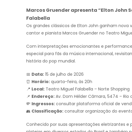
Marcos Gruender apresenta “Elton John Se
Falabella
Os grandes clássicos de
Elton John
ganham nova vid
cantor e pianista
Marcos Gruender
no
Teatro Migue
Com interpretações emocionantes e performance
especial para fãs da música internacional, revis
história do pop mundial.
📅
Data:
15 de julho de 2026
⏰
Horário:
quarta-feira, às 20h
📍
Local:
Teatro Miguel Falabella – Norte Shopping
📌
Endereço:
Av. Dom Hélder Câmara, 5474 – Rio d
💸
Ingressos:
consultar plataforma oficial de ven
👥
Classificação:
consultar organização do event
Conhecido por suas apresentações eletrizantes e 
plateias em diversos estados do Brasil e também na