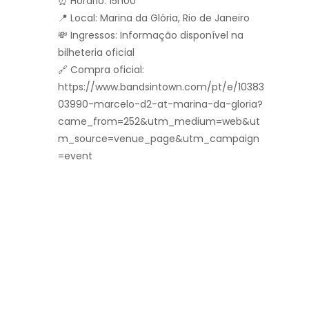
⏰ Horário: 15h00
📍 Local: Marina da Glória, Rio de Janeiro
💸 Ingressos: Informação disponível na
bilheteria oficial
🔗 Compra oficial:
https://www.bandsintown.com/pt/e/10383
03990-marcelo-d2-at-marina-da-gloria?
came_from=252&utm_medium=web&ut
m_source=venue_page&utm_campaign
=event