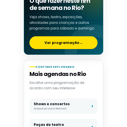
O que fazer neste fim
de semana no Rio?
Veja shows, teatro, exposições,
atividades para crianças e outros
programas para sábado e domingo.
Ver programação
→
CONTINUE EXPLORANDO
Mais agendas no Rio
Escolha uma programação de
acordo com seu interesse.
Shows e concertos
Música ao vivo e festivais
Peças de teatro