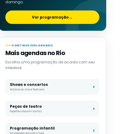
domingo.
Ver programação
→
CONTINUE EXPLORANDO
Mais agendas no Rio
Escolha uma programação de acordo com seu
interesse.
Shows e concertos
Música ao vivo e festivais
Peças de teatro
Espetáculos em cartaz
Programação infantil
Atividades para famílias