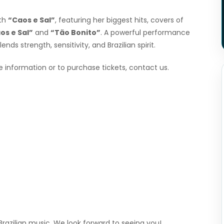
ith
“Caos e Sal”
, featuring her biggest hits, covers of
os e Sal”
and
“Tão Bonito”
. A powerful performance
ds strength, sensitivity, and Brazilian spirit.
ore information or to purchase tickets, contact us.
Brazilian music. We look forward to seeing you!