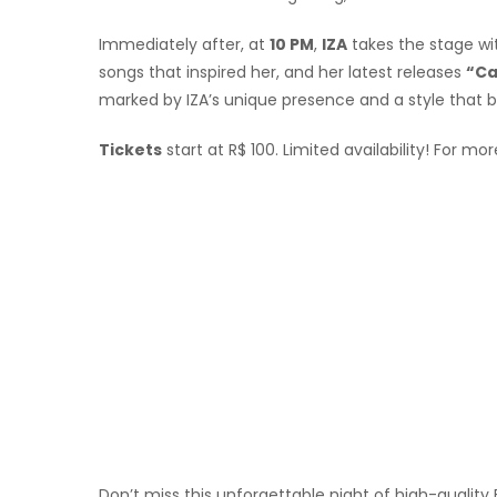
Immediately after, at
10 PM
,
IZA
takes the stage w
songs that inspired her, and her latest releases
“Ca
marked by IZA’s unique presence and a style that blen
Tickets
start at R$ 100. Limited availability! For m
Don’t miss this unforgettable night of high-quality 