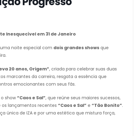
ição Progresso
te Inesquecível em 31 de Janeiro
, uma noite especial com
dois grandes shows
que
ra.
va 20 anos, Origem”
, criada para celebrar suas duas
os marcantes da carreira, resgata a essência que
ontros emocionantes com seus fãs.
 o show
“Caos e Sal”
, que reúne seus maiores sucessos,
, e os lançamentos recentes
“Caos e Sal”
e
“Tão Bonito”
.
 única de IZA e por uma estética que mistura força,