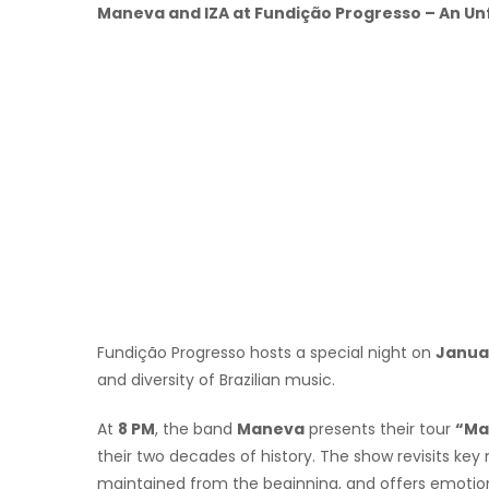
Maneva and IZA at Fundição Progresso – An Un
Fundição Progresso hosts a special night on
Januar
and diversity of Brazilian music.
At
8 PM
, the band
Maneva
presents their tour
“Ma
their two decades of history. The show revisits ke
maintained from the beginning, and offers emotion