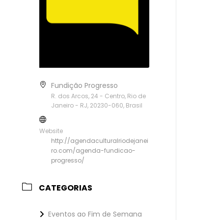
Fundição Progresso
R. dos Arcos, 24 - Centro, Rio de
Janeiro - RJ, 20230-060, Brasil
Website
http://agendaculturalriodejanei
ro.com/agenda-fundicao-
progresso/
CATEGORIAS
Eventos ao Fim de Semana