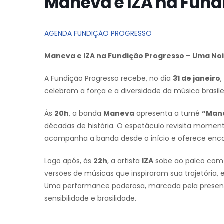
Maneva e IZA na Fund
AGENDA FUNDIÇÃO PROGRESSO
Maneva e IZA na Fundição Progresso – Uma Noi
A Fundição Progresso recebe, no dia
31 de janeiro
celebram a força e a diversidade da música brasilei
Às
20h
, a banda
Maneva
apresenta a turnê
“Mane
décadas de história. O espetáculo revisita moment
acompanha a banda desde o início e oferece enc
Logo após, às
22h
, a artista
IZA
sobe ao palco com
versões de músicas que inspiraram sua trajetória
Uma performance poderosa, marcada pela presença
sensibilidade e brasilidade.