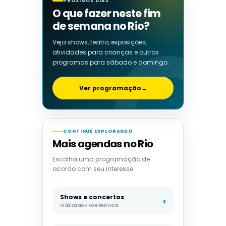
PRÓXIMOS DIAS
O que fazer neste fim
de semana no Rio?
Veja shows, teatro, exposições,
atividades para crianças e outros
programas para sábado e domingo.
Ver programação
→
CONTINUE EXPLORANDO
Mais agendas no Rio
Escolha uma programação de
acordo com seu interesse.
Shows e concertos
Música ao vivo e festivais