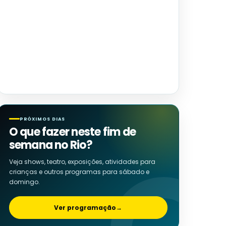
PRÓXIMOS DIAS
O que fazer neste fim de
semana no Rio?
Veja shows, teatro, exposições, atividades para
crianças e outros programas para sábado e
domingo.
Ver programação
→