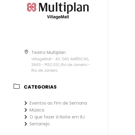
Teatro Multiplan
VillageMall - AV. DAS AMÉRICAS,
3900 - PISO SS1, Rio de Janeiro -
Rio de Janeiro
CATEGORIAS
Eventos ao Fim de Semana
Música
O que fazer à Noite em RJ
Sertanejo