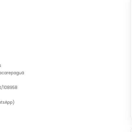
s
Jacarepaguá
t/108958
atsApp)