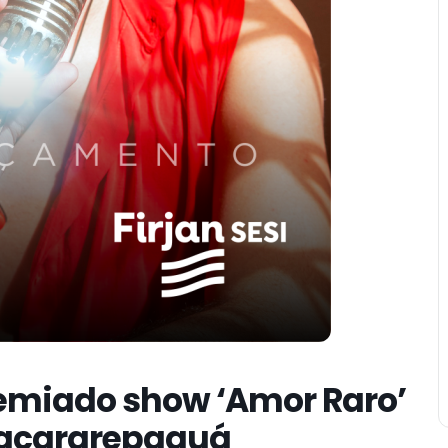
remiado show ‘Amor Raro’
 Jacararepaguá