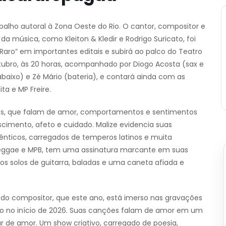
abalho autoral à Zona Oeste do Rio. O cantor, compositor e
da música, como Kleiton & Kledir e Rodrigo Suricato, foi
aro” em importantes editais e subirá ao palco do Teatro
outubro, às 20 horas, acompanhado por Diogo Acosta (sax e
rabaixo) e Zé Mário (bateria), e contará ainda com as
ta e MP Freire.
uras, que falam de amor, comportamentos e sentimentos
cimento, afeto e cuidado. Malize evidencia suas
ênticos, carregados de temperos latinos e muita
, Reggae e MPB, tem uma assinatura marcante em suas
 solos de guitarra, baladas e uma caneta afiada e
l do compositor, que este ano, está imerso nas gravações
ado no início de 2026. Suas canções falam de amor em um
 de amor. Um show criativo, carregado de poesia,