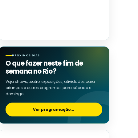
PRÓXIMOS DIAS
O que fazer neste fim de
semana no Rio?
Veja shows, teatro, exposições, atividades para
crianças e outros programas para sábado e
domingo.
Ver programação
→