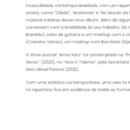
musicalidade, contemporaneidade, com um repertó
artista, como “Cilada”, “Anatomia” e “No Mundo da L
músicas inéditas desse novo álbum. Além de algu
conversam com a brasilidade do seu trabalho. Na rel
Brandão), solos de guitarra e um mashup com o clás
(Caetano Veloso), um mashup com Boa Noite (Djava
O show autoral “Amor Raro” foi contemplado no “Pr
Secec” (2023), no “Viva O Talento”, pela Secretari
Sesc Móvel Paraná (2025).
Com uma estética contemporânea, uma veia na MPB
no repertório fica em evidência de todas as formas