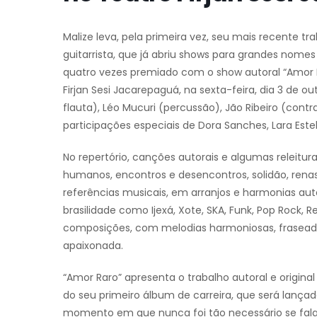
Malize leva, pela primeira vez, seu mais recente tr
guitarrista, que já abriu shows para grandes nomes 
quatro vezes premiado com o show autoral “Amor R
Firjan Sesi Jacarepaguá, na sexta-feira, dia 3 de 
flauta), Léo Mucuri (percussão), Jão Ribeiro (cont
participações especiais de Dora Sanches, Lara Esteli
No repertório, canções autorais e algumas releit
humanos, encontros e desencontros, solidão, renas
referências musicais, em arranjos e harmonias aut
brasilidade como Ijexá, Xote, SKA, Funk, Pop Rock
composições, com melodias harmoniosas, fraseados
apaixonada.
“Amor Raro” apresenta o trabalho autoral e origina
do seu primeiro álbum de carreira, que será lanç
momento em que nunca foi tão necessário se falar