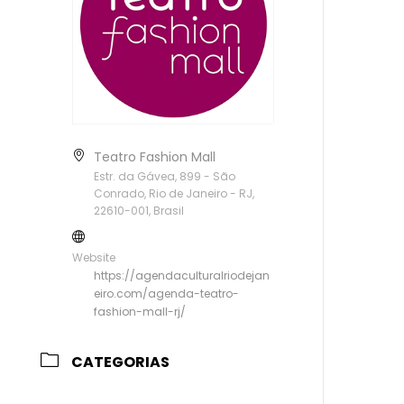
Teatro Fashion Mall
Estr. da Gávea, 899 - São
Conrado, Rio de Janeiro - RJ,
22610-001, Brasil
Website
https://agendaculturalriodejan
eiro.com/agenda-teatro-
fashion-mall-rj/
CATEGORIAS