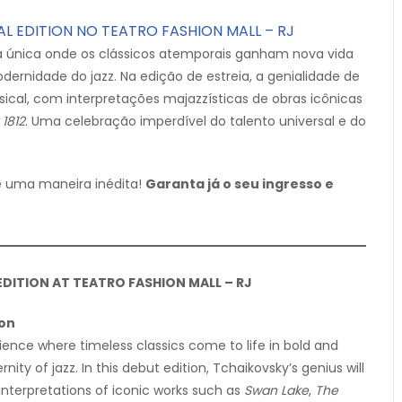
L EDITION NO TEATRO FASHION MALL – RJ
única onde os clássicos atemporais ganham nova vida
ernidade do jazz. Na edição de estreia, a genialidade de
cal, com interpretações majazzísticas de obras icônicas
 1812
. Uma celebração imperdível do talento universal e do
de uma maneira inédita!
Garanta já o seu ingresso e
DITION AT TEATRO FASHION MALL – RJ
ion
nce where timeless classics come to life in bold and
y of jazz. In this debut edition, Tchaikovsky’s genius will
interpretations of iconic works such as
Swan Lake
,
The