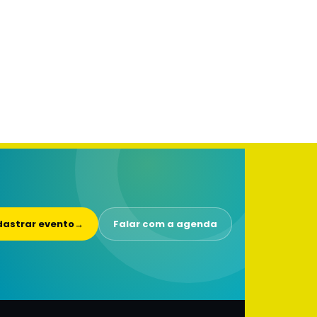
astrar evento
→
Falar com a agenda