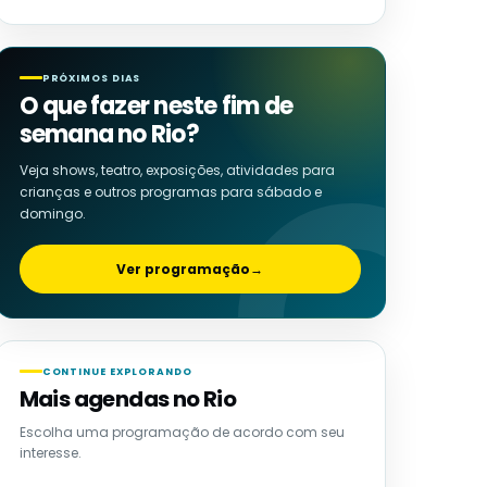
PRÓXIMOS DIAS
O que fazer neste fim de
semana no Rio?
Veja shows, teatro, exposições, atividades para
crianças e outros programas para sábado e
domingo.
Ver programação
→
CONTINUE EXPLORANDO
Mais agendas no Rio
Escolha uma programação de acordo com seu
interesse.