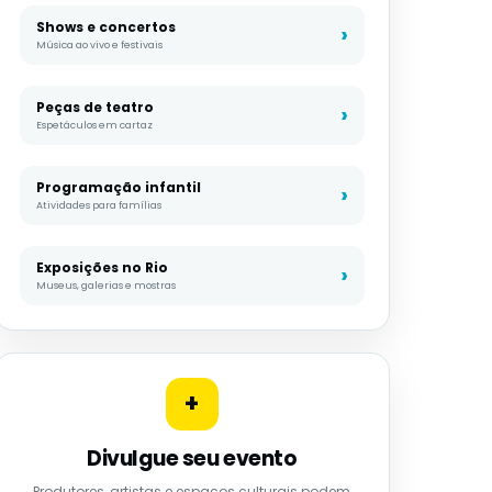
Shows e concertos
Música ao vivo e festivais
Peças de teatro
Espetáculos em cartaz
Programação infantil
Atividades para famílias
Exposições no Rio
Museus, galerias e mostras
+
Divulgue seu evento
Produtores, artistas e espaços culturais podem