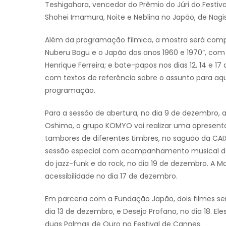
Teshigahara, vencedor do Prêmio do Júri do Festiv
Shohei Imamura, Noite e Neblina no Japão, de Nagi
Além da programação fílmica, a mostra será compos
Nuberu Bagu e o Japão dos anos 1960 e 1970”, com
Henrique Ferreira; e bate-papos nos dias 12, 14 e 
com textos de referência sobre o assunto para a
programação.
Para a sessão de abertura, no dia 9 de dezembro, 
Oshima, o grupo KOMYO vai realizar uma apresent
tambores de diferentes timbres, no saguão da CA
sessão especial com acompanhamento musical da 
do jazz-funk e do rock, no dia 19 de dezembro. A M
acessibilidade no dia 17 de dezembro.
Em parceria com a Fundação Japão, dois filmes se
dia 13 de dezembro, e Desejo Profano, no dia 18. El
duas Palmas de Ouro no Festival de Cannes.