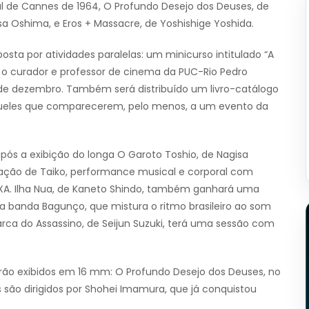
al de Cannes de 1964, O Profundo Desejo dos Deuses, de
sa Oshima, e Eros + Massacre, de Yoshishige Yoshida.
ta por atividades paralelas: um minicurso intitulado “A
 o curador e professor de cinema da PUC-Rio Pedro
17 de dezembro. Também será distribuído um livro-catálogo
queles que comparecerem, pelo menos, a um evento da
após a exibição do longa O Garoto Toshio, de Nagisa
ação de Taiko, performance musical e corporal com
IXA. Ilha Nua, de Kaneto Shindo, também ganhará uma
banda Bagunço, que mistura o ritmo brasileiro ao som
arca do Assassino, de Seijun Suzuki, terá uma sessão com
rão exibidos em 16 mm: O Profundo Desejo dos Deuses, no
es são dirigidos por Shohei Imamura, que já conquistou