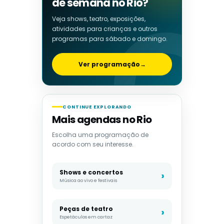
de semana no Rio?
Veja shows, teatro, exposições,
atividades para crianças e outros
programas para sábado e domingo.
Ver programação
→
CONTINUE EXPLORANDO
Mais agendas no Rio
Escolha uma programação de
acordo com seu interesse.
Shows e concertos
Música ao vivo e festivais
Peças de teatro
Espetáculos em cartaz