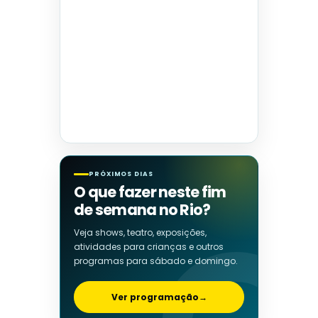
PRÓXIMOS DIAS
O que fazer neste fim
de semana no Rio?
Veja shows, teatro, exposições,
atividades para crianças e outros
programas para sábado e domingo.
Ver programação
→