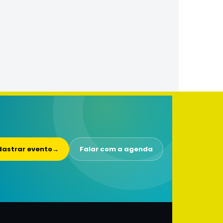
astrar evento
→
Falar com a agenda