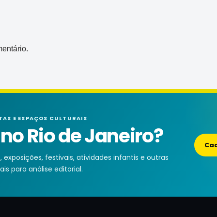
entário.
TAS E ESPAÇOS CULTURAIS
o Rio de Janeiro?
Cad
exposições, festivais, atividades infantis e outras
is para análise editorial.