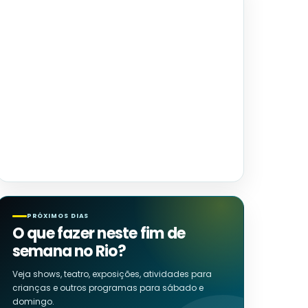
PRÓXIMOS DIAS
O que fazer neste fim de
semana no Rio?
Veja shows, teatro, exposições, atividades para
crianças e outros programas para sábado e
domingo.