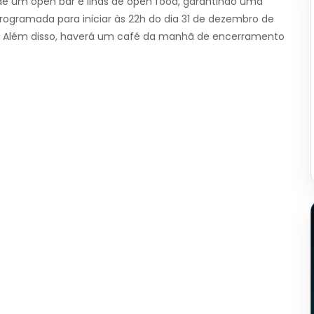
de um open bar e ilhas de open food, garantindo uma
rogramada para iniciar às 22h do dia 31 de dezembro de
024. Além disso, haverá um café da manhã de encerramento