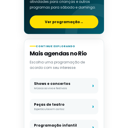
atividades para crianças e outros
programas para sábado e domingo.
Ver programação
→
CONTINUE EXPLORANDO
Mais agendas no Rio
Escolha uma programação de
acordo com seu interesse.
Shows e concertos
Música ao vivo e festivais
Peças de teatro
Espetáculos em cartaz
Programação infantil