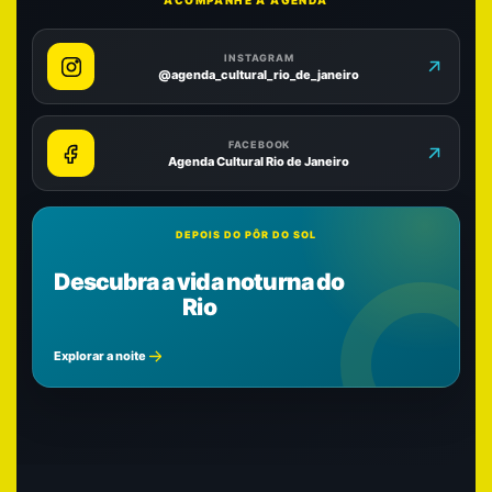
ACOMPANHE A AGENDA
INSTAGRAM
@agenda_cultural_rio_de_janeiro
FACEBOOK
Agenda Cultural Rio de Janeiro
DEPOIS DO PÔR DO SOL
Descubra a vida noturna do
Rio
Explorar a noite