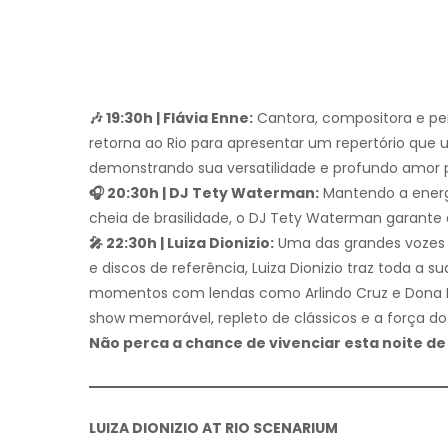
🎶 19:30h | Flávia Enne:
Cantora, compositora e perc
retorna ao Rio para apresentar um repertório que 
demonstrando sua versatilidade e profundo amor pe
🎧 20:30h | DJ Tety Waterman:
Mantendo a energ
cheia de brasilidade, o DJ Tety Waterman garante 
🎤 22:30h | Luiza Dionizio:
Uma das grandes vozes 
e discos de referência, Luiza Dionizio traz toda a 
momentos com lendas como Arlindo Cruz e Dona Iv
show memorável, repleto de clássicos e a força do
Não perca a chance de vivenciar esta noite d
LUIZA DIONIZIO AT RIO SCENARIUM