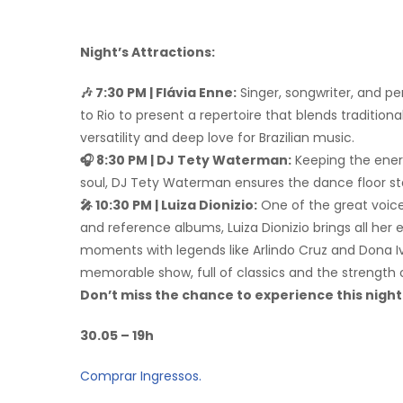
Night’s Attractions:
🎶 7:30 PM | Flávia Enne:
Singer, songwriter, and per
to Rio to present a repertoire that blends traditio
versatility and deep love for Brazilian music.
🎧 8:30 PM | DJ Tety Waterman:
Keeping the energy
soul, DJ Tety Waterman ensures the dance floor stays
🎤 10:30 PM | Luiza Dionizio:
One of the great voices
and reference albums, Luiza Dionizio brings all he
moments with legends like Arlindo Cruz and Dona Iv
memorable show, full of classics and the strength 
Don’t miss the chance to experience this nigh
30.05 – 19h
Comprar Ingressos.