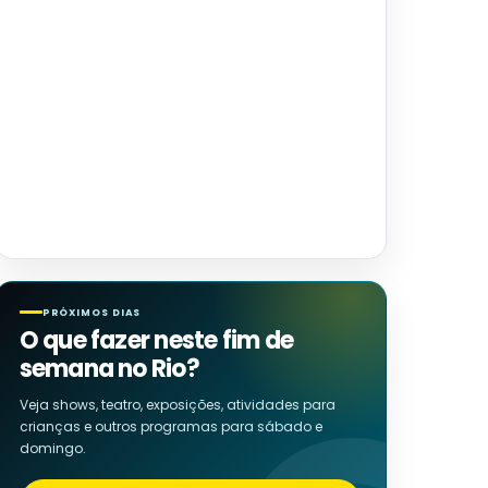
PRÓXIMOS DIAS
O que fazer neste fim de
semana no Rio?
Veja shows, teatro, exposições, atividades para
crianças e outros programas para sábado e
domingo.