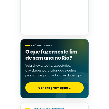
PRÓXIMOS DIAS
O que fazer neste fim
de semana no Rio?
Veja shows, teatro, exposições,
atividades para crianças e outros
programas para sábado e domingo.
Ver programação
→
CONTINUE EXPLORANDO