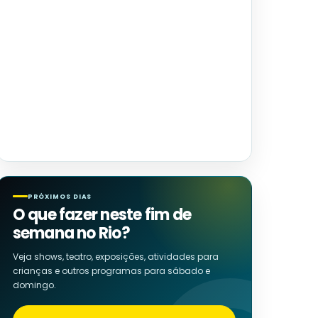
PRÓXIMOS DIAS
O que fazer neste fim de
semana no Rio?
Veja shows, teatro, exposições, atividades para
crianças e outros programas para sábado e
domingo.