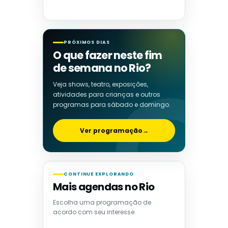
PRÓXIMOS DIAS
O que fazer neste fim
de semana no Rio?
Veja shows, teatro, exposições,
atividades para crianças e outros
programas para sábado e domingo.
Ver programação
→
CONTINUE EXPLORANDO
Mais agendas no Rio
Escolha uma programação de
acordo com seu interesse.