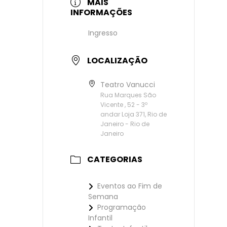
MAIS
INFORMAÇÕES
Ingresso
LOCALIZAÇÃO
Teatro Vanucci
Rua Marques São
Vicente , 52 - 3º
andar Loja 371, Rio de
Janeiro - Rio de
Janeiro
CATEGORIAS
Eventos ao Fim de
Semana
Programação
Infantil