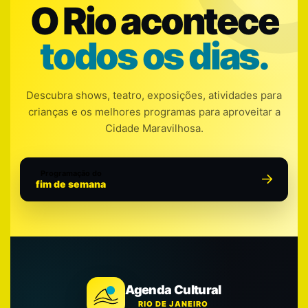
O Rio acontece
todos os dias.
Descubra shows, teatro, exposições, atividades para
crianças e os melhores programas para aproveitar a
Cidade Maravilhosa.
Programação do
fim de semana
Agenda Cultural
RIO DE JANEIRO