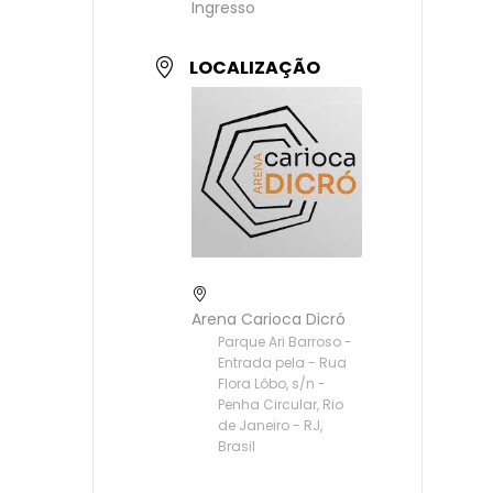
Ingresso
LOCALIZAÇÃO
Arena Carioca Dicró
Parque Ari Barroso -
Entrada pela - Rua
Flora Lôbo, s/n -
Penha Circular, Rio
de Janeiro - RJ,
Brasil