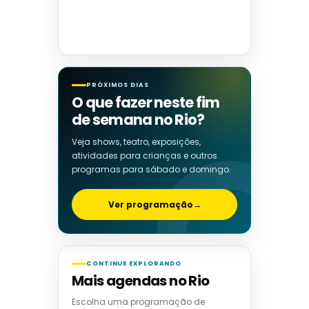
PRÓXIMOS DIAS
O que fazer neste fim
de semana no Rio?
Veja shows, teatro, exposições,
atividades para crianças e outros
programas para sábado e domingo.
Ver programação
→
CONTINUE EXPLORANDO
Mais agendas no Rio
Escolha uma programação de