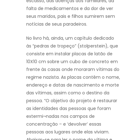
escasso, das doenças dos familiares, da
falta de medicamentos e da dor de ver
seus maridos, pais e filhos sumirem sem
notícias de seus paradeiros.
No livro há, ainda, um capítulo dedicado
às “pedras de tropeço” (stolperstein), que
consiste em instalar placas de latão de
10X10 cm sobre um cubo de concreto em
frente às casas onde moraram vítimas do
regime nazista. As placas contêm o nome,
endereço e datas de nascimento e morte
das vítimas, assim como o destino da
pessoa. “O objetivo do projeto é restaurar
as identidades das pessoas que foram
extermi¬nadas nos campos de
concentração – e ‘devolver’ essas
pessoas aos lugares onde elas viviam.
Abaixar-se para ler o nome da vítima e