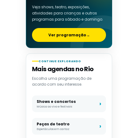
Veja shows, teatro, exposições,
atividades para crianças e outros
programas para sábado e domingo.
Ver programação
→
CONTINUE EXPLORANDO
Mais agendas no Rio
Escolha uma programação de
acordo com seu interesse.
Shows e concertos
Música ao vivo e festivais
Peças de teatro
Espetáculos em cartaz