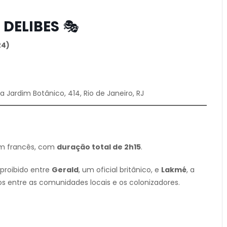
 DELIBES
🎭
24)
a Jardim Botânico, 414, Rio de Janeiro, RJ
em francês, com
duração total de 2h15
.
 proibido entre
Gerald
, um oficial britânico, e
Lakmé
, a
os entre as comunidades locais e os colonizadores.