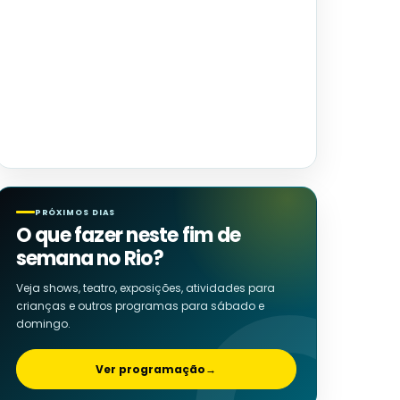
PRÓXIMOS DIAS
O que fazer neste fim de
semana no Rio?
Veja shows, teatro, exposições, atividades para
crianças e outros programas para sábado e
domingo.
Ver programação
→