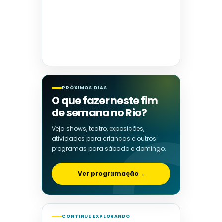
PRÓXIMOS DIAS
O que fazer neste fim
de semana no Rio?
Veja shows, teatro, exposições,
atividades para crianças e outros
programas para sábado e domingo.
Ver programação
→
CONTINUE EXPLORANDO