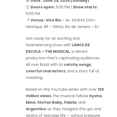
📅
Date:
June 29, 2025 (Sunday)
🕔
Doors open:
5:00 PM |
Show starts:
6:00 PM
📍
Venue:
Vivo Rio
– Av. Infante Dom
Henrique, 85 – Glória, Rio de Janeiro – RJ
Get ready for an exciting and
heartwarming show with
LANCE DE
ESCOLA – THE MUSICAL
, a vibrant
production that’s captivating audiences
all over Brazil with its
catchy songs
,
colorful characters
, and a story full of
meaning.
Based on the YouTube series with over
120
million views
, the musical follows
Kysha,
Mine, Stefan Baby, Fidelis
, and
Argentino
as they navigate the ups and
downs of teenage life — school pressure,