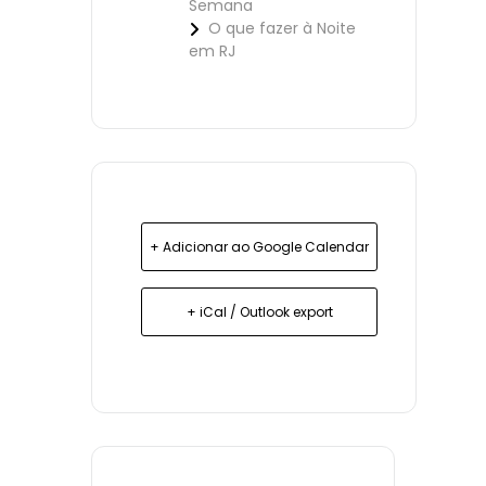
Semana
O que fazer à Noite
em RJ
+ Adicionar ao Google Calendar
+ iCal / Outlook export