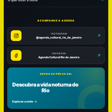
O que fazer à noite
ACOMPANHE A AGENDA
INSTAGRAM
@agenda_cultural_rio_de_janeiro
FACEBOOK
Agenda Cultural Rio de Janeiro
DEPOIS DO PÔR DO SOL
Descubra a vida noturna do
Rio
Explorar a noite