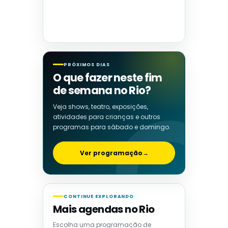
PRÓXIMOS DIAS
O que fazer neste fim
de semana no Rio?
Veja shows, teatro, exposições,
atividades para crianças e outros
programas para sábado e domingo.
Ver programação
→
CONTINUE EXPLORANDO
Mais agendas no Rio
Escolha uma programação de