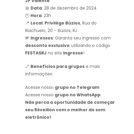
JP Valente
📅
Data
: 28 de dezembro de 2024
🕚
Hora
: 23h
📍
Local
:
Privilège Búzios
, Rua do
Riachuelo, 20 – Búzios, RJ
💸
Ingressos
: Garanta seu ingresso com
desconto exclusivo
utilizando o código
FESTASRJ
no site
Ingresse
!
🔗
Benefícios para grupos
e mais
informações:
Acesse nosso
grupo no Telegram
Acesse nosso
grupo no WhatsApp
Não perca a oportunidade de começar
seu Réveillon com o melhor do som
eletrônico!