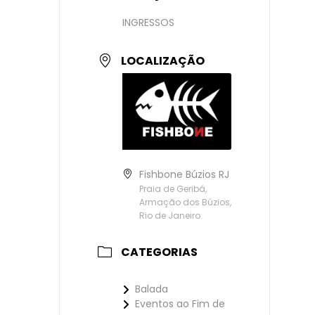
INGRESSOS
LOCALIZAÇÃO
Fishbone Búzios RJ
Praia de Geribá,
Armação dos Búzios,
Rio de Janeiro
CATEGORIAS
Balada
Eventos ao Fim de