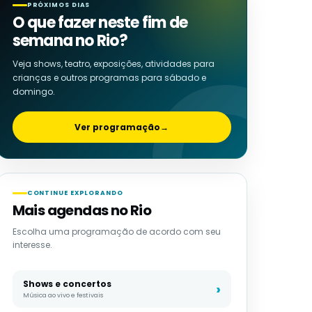
PRÓXIMOS DIAS
O que fazer neste fim de
semana no Rio?
Veja shows, teatro, exposições, atividades para
crianças e outros programas para sábado e
domingo.
Ver programação
→
CONTINUE EXPLORANDO
Mais agendas no Rio
Escolha uma programação de acordo com seu
interesse.
Shows e concertos
Música ao vivo e festivais