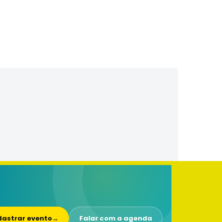
astrar evento
→
Falar com a agenda