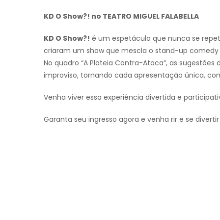
KD O Show?! no TEATRO MIGUEL FALABELLA
KD O Show?!
é um espetáculo que nunca se repete
criaram um show que mescla o stand-up comedy n
No quadro “A Plateia Contra-Ataca”, as sugestões 
improviso, tornando cada apresentação única, co
Venha viver essa experiência divertida e participat
Garanta seu ingresso agora e venha rir e se divert