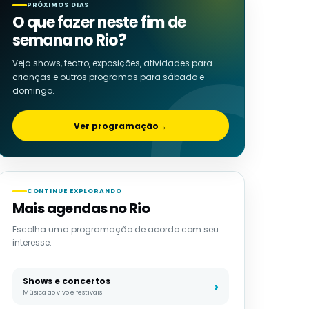
PRÓXIMOS DIAS
O que fazer neste fim de
semana no Rio?
Veja shows, teatro, exposições, atividades para
crianças e outros programas para sábado e
domingo.
Ver programação
→
CONTINUE EXPLORANDO
Mais agendas no Rio
Escolha uma programação de acordo com seu
interesse.
Shows e concertos
Música ao vivo e festivais