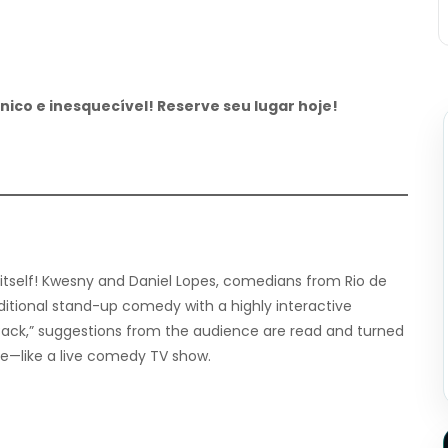
nico e inesquecível! Reserve seu lugar hoje!
itself! Kwesny and Daniel Lopes, comedians from Rio de
itional stand-up comedy with a highly interactive
Back,” suggestions from the audience are read and turned
ue—like a live comedy TV show.