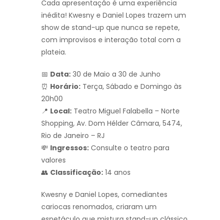
Cada apresentação é uma experiência
inédita! Kwesny e Daniel Lopes trazem um
show de stand-up que nunca se repete,
com improvisos e interação total com a
plateia.
📅
Data:
30 de Maio a 30 de Junho
⏰
Horário:
Terça, Sábado e Domingo às
20h00
📍
Local:
Teatro Miguel Falabella – Norte
Shopping, Av. Dom Hélder Câmara, 5474,
Rio de Janeiro – RJ
💸
Ingressos:
Consulte o teatro para
valores
👥
Classificação:
14 anos
Kwesny e Daniel Lopes, comediantes
cariocas renomados, criaram um
espetáculo que mistura stand-up clássico