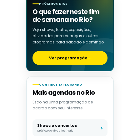
PRÓXIMOS DIAS
O que fazer neste fim
de semana no Rio?
Veja shows, teatro, exposições,
atividades para crianças e outros
programas para sábado e domingo.
Ver programação
→
CONTINUE EXPLORANDO
Mais agendas no Rio
Escolha uma programação de
acordo com seu interesse.
Shows e concertos
Música ao vivo e festivais