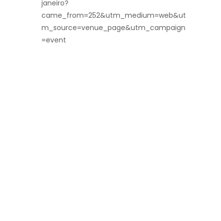
janeiro?
came_from=252&utm_medium=web&ut
m_source=venue_page&utm_campaign
=event