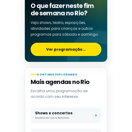
O que fazer neste fim
de semana no Rio?
Veja shows, teatro, exposições,
atividades para crianças e outros
programas para sábado e domingo.
Ver programação
→
CONTINUE EXPLORANDO
Mais agendas no Rio
Escolha uma programação de
acordo com seu interesse.
Shows e concertos
Música ao vivo e festivais