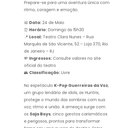
Prepare-se para uma aventura única com
ritmo, coragem e emoção.
📅
Data:
24 de Maio
⏰
Horário:
Domingo às 15h30
📍
Local:
Teatro Clara Nunes – Rua
Marquês de São Vicente, 52 – Loja 370, Rio
de Janeiro – RJ
💸
Ingressos:
Consulte valores no site
oficial do teatro
👥
Classificação:
Livre
No espetáculo
K-Pop Guerreiras da Voz
,
um grupo lendário de idols, as Huntrix,
protege o mundo das sombras com sua
voz, ritmo e união. A ameaça surge com
os
Saja Boys
, cinco garotos carismáticos
e perigosos, prontos para transformar