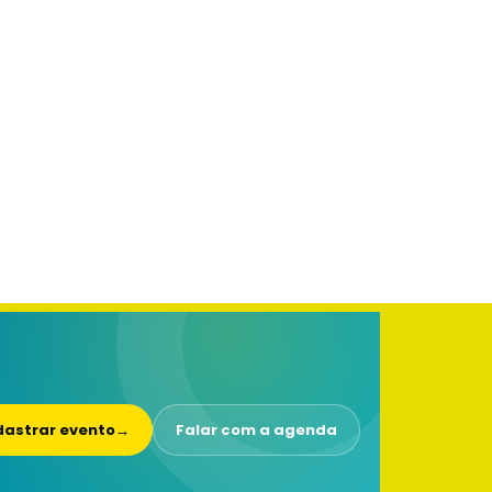
astrar evento
→
Falar com a agenda