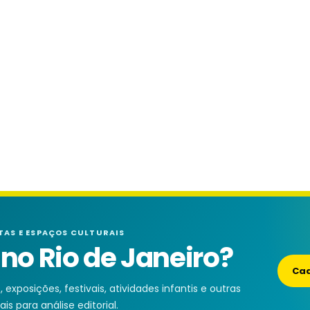
TAS E ESPAÇOS CULTURAIS
o Rio de Janeiro?
Cad
exposições, festivais, atividades infantis e outras
is para análise editorial.