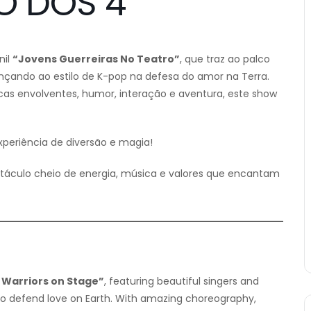
O DOS 4
nil
“Jovens Guerreiras No Teatro”
, que traz ao palco
ançando ao estilo de K-pop na defesa do amor na Terra.
icas envolventes, humor, interação e aventura, este show
xperiência de diversão e magia!
etáculo cheio de energia, música e valores que encantam
 Warriors on Stage”
, featuring beautiful singers and
e to defend love on Earth. With amazing choreography,