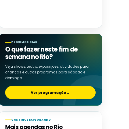
PRÓXIMOS DIAS
O que fazer neste fim de
semana no Rio?
Veja shows, teatro, exposições, atividades para
crianças e outros programas para sábado e
domingo.
Ver programação
→
CONTINUE EXPLORANDO
Mais agendas no Rio