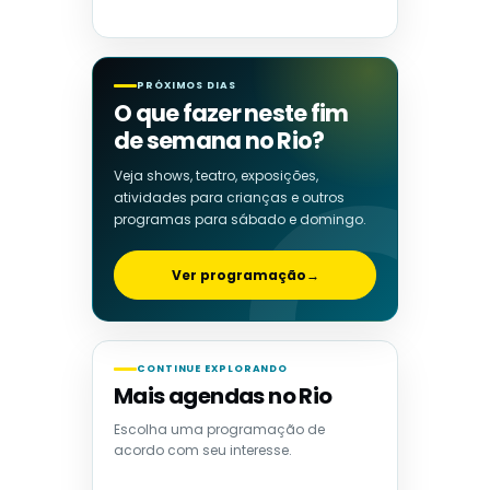
PRÓXIMOS DIAS
O que fazer neste fim
de semana no Rio?
Veja shows, teatro, exposições,
atividades para crianças e outros
programas para sábado e domingo.
Ver programação
→
CONTINUE EXPLORANDO
Mais agendas no Rio
Escolha uma programação de
acordo com seu interesse.