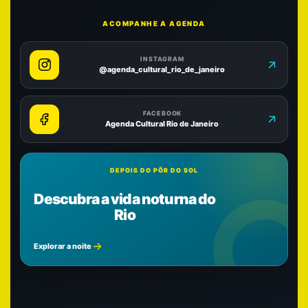
ACOMPANHE A AGENDA
INSTAGRAM
@agenda_cultural_rio_de_janeiro
FACEBOOK
Agenda Cultural Rio de Janeiro
DEPOIS DO PÔR DO SOL
Descubra a vida noturna do
Rio
Explorar a noite