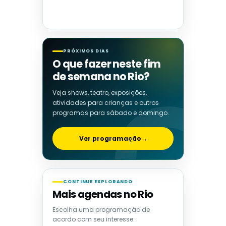
PRÓXIMOS DIAS
O que fazer neste fim
de semana no Rio?
Veja shows, teatro, exposições,
atividades para crianças e outros
programas para sábado e domingo.
Ver programação
→
CONTINUE EXPLORANDO
Mais agendas no Rio
Escolha uma programação de
acordo com seu interesse.