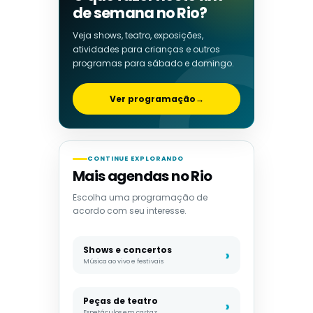
de semana no Rio?
Veja shows, teatro, exposições,
atividades para crianças e outros
programas para sábado e domingo.
Ver programação
→
CONTINUE EXPLORANDO
Mais agendas no Rio
Escolha uma programação de
acordo com seu interesse.
Shows e concertos
Música ao vivo e festivais
Peças de teatro
Espetáculos em cartaz