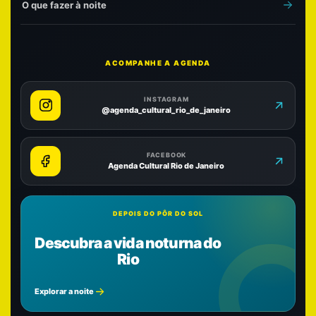
O que fazer à noite
ACOMPANHE A AGENDA
INSTAGRAM
@agenda_cultural_rio_de_janeiro
FACEBOOK
Agenda Cultural Rio de Janeiro
DEPOIS DO PÔR DO SOL
Descubra a vida noturna do
Rio
Explorar a noite