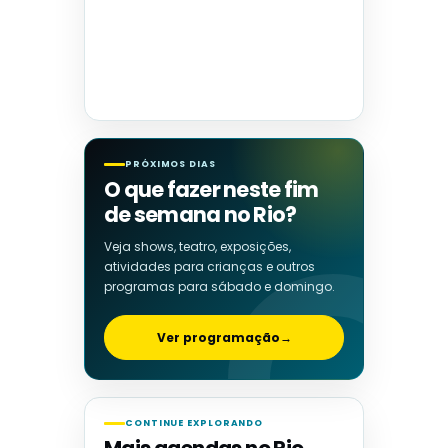
PRÓXIMOS DIAS
O que fazer neste fim
de semana no Rio?
Veja shows, teatro, exposições,
atividades para crianças e outros
programas para sábado e domingo.
Ver programação
→
CONTINUE EXPLORANDO