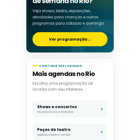
de semana no Rio?
Veja shows, teatro, exposições,
atividades para crianças e outros
programas para sábado e domingo.
Ver programação
→
CONTINUE EXPLORANDO
Mais agendas no Rio
Escolha uma programação de
acordo com seu interesse.
Shows e concertos
Música ao vivo e festivais
Peças de teatro
Espetáculos em cartaz