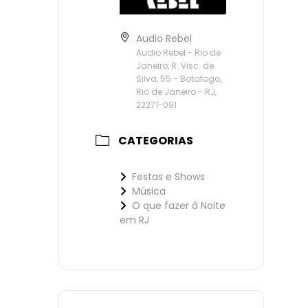
Audio Rebel
Audio Rebel - Rio de
Janeiro, R. Visc. de
Silva, 55 - Botafogo,
Rio de Janeiro - RJ,
22271-091
CATEGORIAS
Festas e Shows
Música
O que fazer à Noite
em RJ