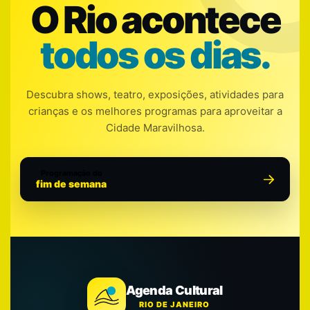
O Rio acontece
todos os dias.
Descubra shows, teatro, exposições, atividades para
crianças e os melhores programas para aproveitar a
Cidade Maravilhosa.
Programação do
fim de semana
Agenda Cultural
RIO DE JANEIRO