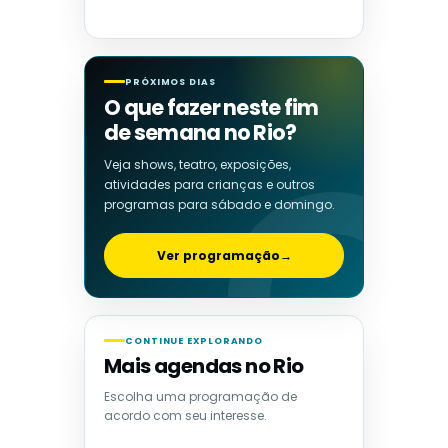
PRÓXIMOS DIAS
O que fazer neste fim
de semana no Rio?
Veja shows, teatro, exposições,
atividades para crianças e outros
programas para sábado e domingo.
Ver programação
→
CONTINUE EXPLORANDO
Mais agendas no Rio
Escolha uma programação de
acordo com seu interesse.