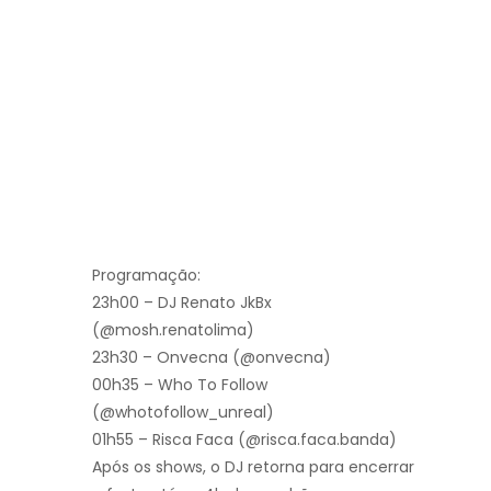
Programação:
23h00 – DJ Renato JkBx
(@mosh.renatolima)
23h30 – Onvecna (@onvecna)
00h35 – Who To Follow
(@whotofollow_unreal)
01h55 – Risca Faca (@risca.faca.banda)
Após os shows, o DJ retorna para encerrar