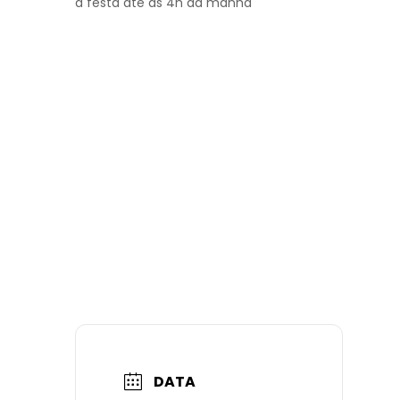
a festa até as 4h da manhã
DATA