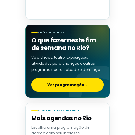
PRÓXIMOS DIAS
O que fazer neste fim
de semana no Rio?
Veja shows, teatro, exposições,
atividades para crianças e outros
programas para sábado e domingo.
Ver programação
→
CONTINUE EXPLORANDO
Mais agendas no Rio
Escolha uma programação de
acordo com seu interesse.