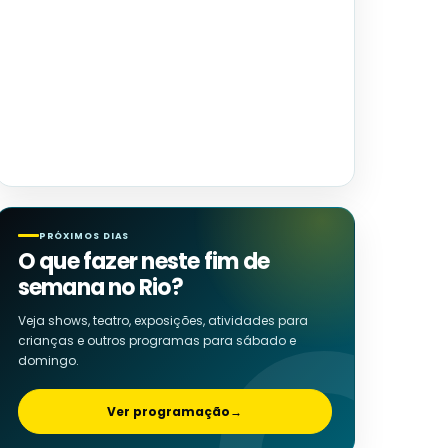
PRÓXIMOS DIAS
O que fazer neste fim de
semana no Rio?
Veja shows, teatro, exposições, atividades para
crianças e outros programas para sábado e
domingo.
Ver programação
→