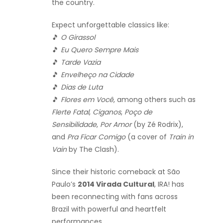
the country.
Expect unforgettable classics like:
🎵
O Girassol
🎵
Eu Quero Sempre Mais
🎵
Tarde Vazia
🎵
Envelheço na Cidade
🎵
Dias de Luta
🎵
Flores em Você
, among others such as
Flerte Fatal
,
Ciganos
,
Poço de
Sensibilidade
,
Por Amor
(by Zé Rodrix),
and
Pra Ficar Comigo
(a cover of
Train in
Vain
by The Clash).
Since their historic comeback at São
Paulo’s
2014 Virada Cultural
, IRA! has
been reconnecting with fans across
Brazil with powerful and heartfelt
performances.