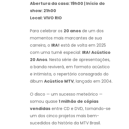
Abertura da casa: 19h00 | Início do
show: 21h00
Local: VIVO RIO
Para celebrar os
20 anos
de um dos
momentos mais marcantes de sua
carreira, o
IRA!
está de volta em 2025
com uma turnê especial:
IRA! Acústico
20 Anos
. Nesta série de apresentações,
a banda reviverá, em formato acústico
e intimista, o repertório consagrado do
álbum
Acústico MTV
, lançado em 2004.
O disco — um sucesso meteórico —
somou quase
1 milhão de cópias
vendidas
entre CD e DVD, tornando-se
um dos cinco projetos mais bem-
sucedidos da história da MTV Brasil.