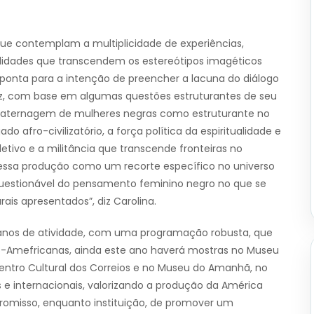
 que contemplam a multiplicidade de experiências,
ualidades que transcendem os estereótipos imagéticos
aponta para a intenção de preencher a lacuna do diálogo
zalez, com base em algumas questões estruturantes de seu
maternagem de mulheres negras como estruturante no
afro-civilizatório, a força política da espiritualidade e
letivo e a militância que transcende fronteiras no
essa produção como um recorte específico no universo
nquestionável do pensamento feminino negro no que se
is apresentados”, diz Carolina.
is anos de atividade, com uma programação robusta, que
ino-Amefricanas, ainda este ano haverá mostras no Museu
Centro Cultural dos Correios e no Museu do Amanhã, no
as e internacionais, valorizando a produção da América
promisso, enquanto instituição, de promover um