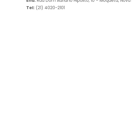
End:
Rua Dom Adriano Hipolito, 10 – Moquetá, Nova
Tel:
(21) 4020-2101