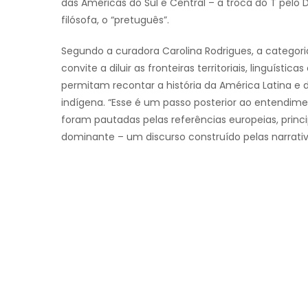
das Américas do Sul e Central – a troca do T pelo 
filósofa, o “pretuguês”.
Segundo a curadora Carolina Rodrigues, a categoria
convite a diluir as fronteiras territoriais, linguíst
permitam recontar a história da América Latina e d
indígena. “Esse é um passo posterior ao entendimen
foram pautadas pelas referências europeias, prin
dominante – um discurso construído pelas narrativ