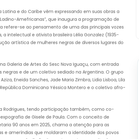
 Latina e do Caribe vêm expressando em suas obras a
 “Ladino-Amefricanas”, que inaugura a programação de
tra refere-se ao pensamento de uma das principais vozes
 a intelectual e ativista brasileira Lélia Gonzalez (1935-
ução artística de mulheres negras de diversos lugares do
na Galeria de Artes do Sesc Nova Iguaçu, com entrada
as negras e de um coletivo sediado na Argentina. O grupo
 Aziza, Eneida Sanches, Jade Maria Zimbra, Lidia Lisboa, Lila
a República Dominicana Yéssica Montero e o coletivo afro-
ina Rodrigues, tendo participação também, como co-
e expografia de Gisele de Paula. Com o conceito de
letaria 90 anos em 2025, chama a atenção para as
icanas e ameríndias que moldaram a identidade dos povos