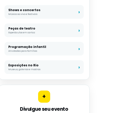
Shows e concertos
Música ao vivo e festivais
Peças de teatro
Espetáculos em cartaz
Programação infantil
Atividades para famílias
Exposições no Rio
Museus, galerias e mostras
+
Divulgue seu evento