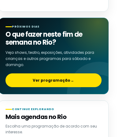
PRÓXIMOS DIAS
O que fazer neste fim de
semana no Rio?
Veja shows, teatro, exposições, atividades para
crianças e outros programas para sábado e
domingo.
Ver programação
→
CONTINUE EXPLORANDO
Mais agendas no Rio
Escolha uma programação de acordo com seu
interesse.