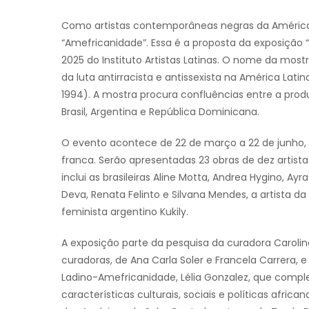
Como artistas contemporâneas negras da América
“Amefricanidade”. Essa é a proposta da exposição
2025 do Instituto Artistas Latinas. O nome da mos
da luta antirracista e antissexista na América Latina,
1994). A mostra procura confluências entre a prod
Brasil, Argentina e República Dominicana.
O evento acontece de 22 de março a 22 de junho, 
franca. Serão apresentadas 23 obras de dez artist
inclui as brasileiras Aline Motta, Andrea Hygino, Ayra
Deva, Renata Felinto e Silvana Mendes, a artista d
feminista argentino Kukily.
A exposição parte da pesquisa da curadora Carol
curadoras, de Ana Carla Soler e Francela Carrera, 
Ladino-Amefricanidade, Lélia Gonzalez, que comp
características culturais, sociais e políticas afr