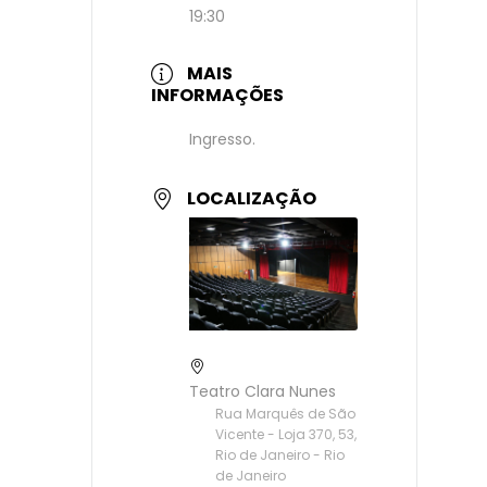
19:30
MAIS
INFORMAÇÕES
Ingresso.
LOCALIZAÇÃO
Teatro Clara Nunes
Rua Marquês de São
Vicente - Loja 370, 53,
Rio de Janeiro - Rio
de Janeiro