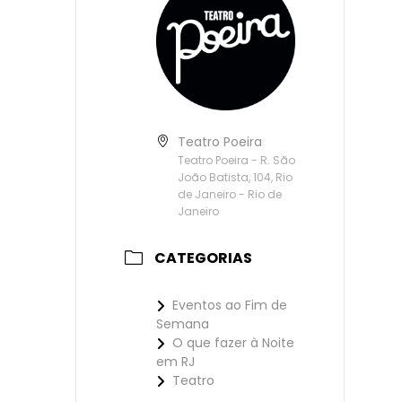
Teatro Poeira
Teatro Poeira - R. São
João Batista, 104, Rio
de Janeiro - Rio de
Janeiro
CATEGORIAS
Eventos ao Fim de
Semana
O que fazer à Noite
em RJ
Teatro