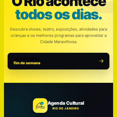
O Rio acontece
todos os dias.
Descubra shows, teatro, exposições, atividades para
crianças e os melhores programas para aproveitar a
Cidade Maravilhosa.
Programação do
fim de semana
Agenda Cultural
RIO DE JANEIRO