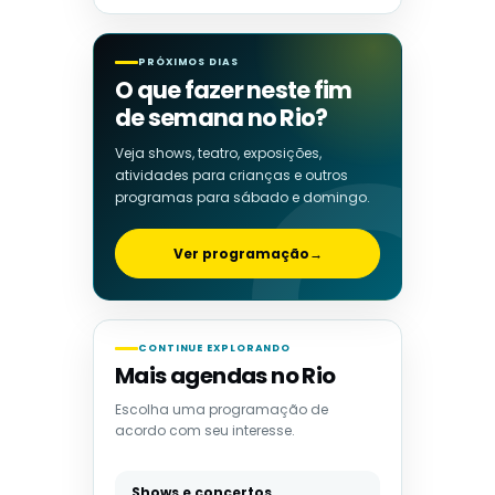
PRÓXIMOS DIAS
O que fazer neste fim
de semana no Rio?
Veja shows, teatro, exposições,
atividades para crianças e outros
programas para sábado e domingo.
Ver programação
→
CONTINUE EXPLORANDO
Mais agendas no Rio
Escolha uma programação de
acordo com seu interesse.
Shows e concertos