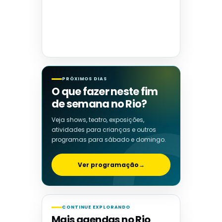
PRÓXIMOS DIAS
O que fazer neste fim
de semana no Rio?
Veja shows, teatro, exposições,
atividades para crianças e outros
programas para sábado e domingo.
Ver programação
→
CONTINUE EXPLORANDO
Mais agendas no Rio