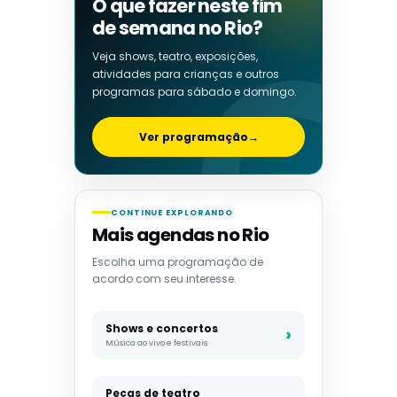
O que fazer neste fim
de semana no Rio?
Veja shows, teatro, exposições,
atividades para crianças e outros
programas para sábado e domingo.
Ver programação
→
CONTINUE EXPLORANDO
Mais agendas no Rio
Escolha uma programação de
acordo com seu interesse.
Shows e concertos
Música ao vivo e festivais
Peças de teatro