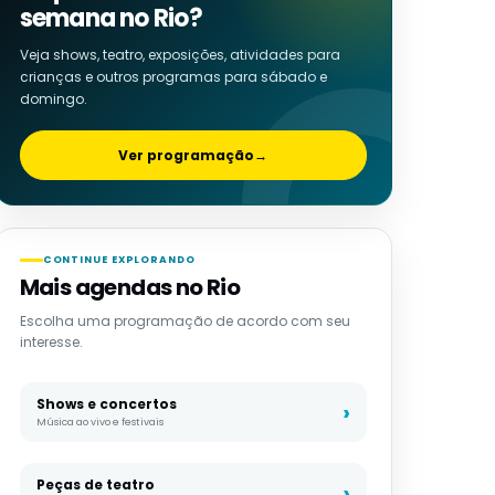
semana no Rio?
Veja shows, teatro, exposições, atividades para
crianças e outros programas para sábado e
domingo.
Ver programação
→
CONTINUE EXPLORANDO
Mais agendas no Rio
Escolha uma programação de acordo com seu
interesse.
Shows e concertos
Música ao vivo e festivais
Peças de teatro