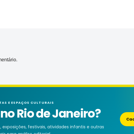
entário.
TAS E ESPAÇOS CULTURAIS
o Rio de Janeiro?
Cad
exposições, festivais, atividades infantis e outras