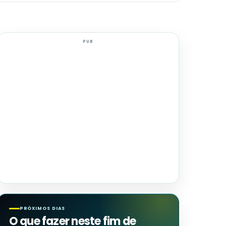
PUB
PRÓXIMOS DIAS
O que fazer neste fim de