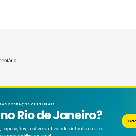
entário.
TAS E ESPAÇOS CULTURAIS
o Rio de Janeiro?
Cad
exposições, festivais, atividades infantis e outras