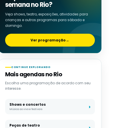
semana no Rio?
Veja shows, teatro, exposições, atividades para
crianças e outros programas para sábado e
domingo.
Ver programação
→
CONTINUE EXPLORANDO
Mais agendas no Rio
Escolha uma programação de acordo com seu
interesse.
Shows e concertos
Música ao vivo e festivais
Peças de teatro